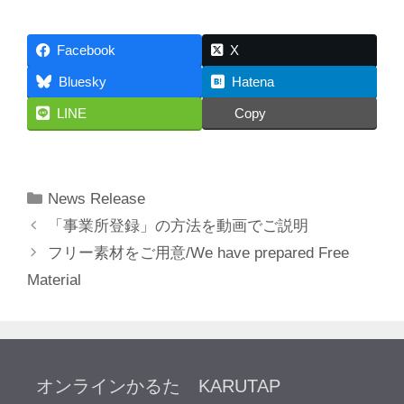
Facebook
X
Bluesky
Hatena
LINE
Copy
カ
News Release
テ
「事業所登録」の方法を動画でご説明
ゴ
フリー素材をご用意/We have prepared Free
リ
Material
ー
オンラインかるた KARUTAP