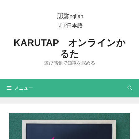
コ
ン
English
テ
日本語
ン
ツ
KARUTAP オンラインか
へ
ス
るた
キ
遊び感覚で知識を深める
ッ
プ
メニュー