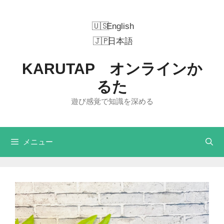
コ
ン
English
テ
日本語
ン
ツ
KARUTAP オンラインか
へ
ス
るた
キ
遊び感覚で知識を深める
ッ
プ
メニュー